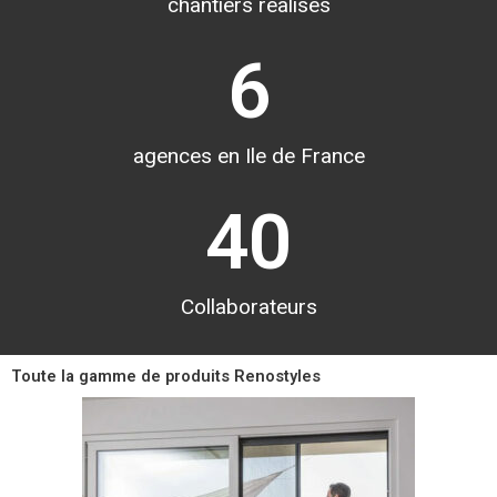
chantiers réalisés
6
Spécialiste de la
agences en Ile de France
fenêtre
40
Haussmannienne
Collaborateurs
Découvrez nos fenêtres bois Haussmannienne
Toute la gamme de produits Renostyles
Cliquer ici