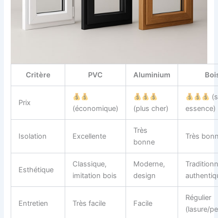
Critère
PVC
Aluminium
Boi
(s
Prix
(économique)
(plus cher)
essence)
Très
Isolation
Excellente
Très bon
bonne
Classique,
Moderne,
Traditionn
Esthétique
imitation bois
design
authentiq
Régulier
Entretien
Très facile
Facile
(lasure/pe