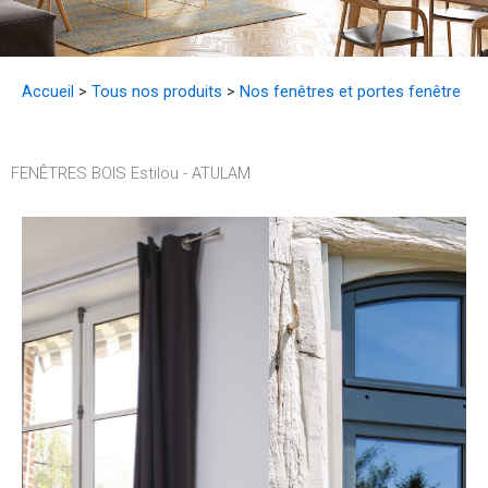
Accueil
>
Tous nos produits
>
Nos fenêtres et portes fenêtre
FENÊTRES BOIS Estilou - ATULAM