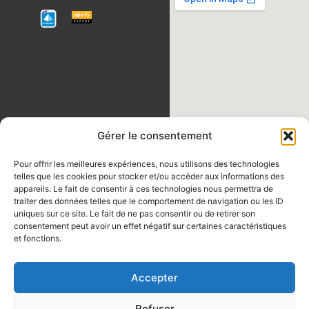
Gérer le consentement
Pour offrir les meilleures expériences, nous utilisons des technologies
telles que les cookies pour stocker et/ou accéder aux informations des
appareils. Le fait de consentir à ces technologies nous permettra de
traiter des données telles que le comportement de navigation ou les ID
uniques sur ce site. Le fait de ne pas consentir ou de retirer son
consentement peut avoir un effet négatif sur certaines caractéristiques
et fonctions.
F
P
T
Y
I
Accepter
Main
a
i
i
o
n
® 2024 JESA
Menu
Refuser