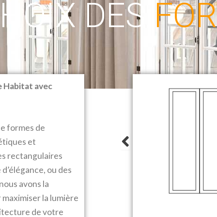
CHOIX DES
FOR
 Habitat avec
de formes de
étiques et
es rectangulaires
 d’élégance, ou des
nous avons la
 maximiser la lumière
chitecture de votre