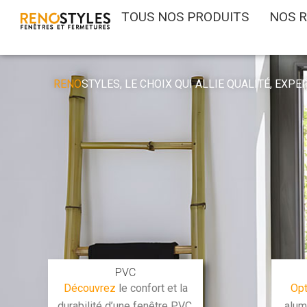
Aller
TOUS NOS PRODUITS
NOS R
au
contenu
RENO
STYLES, LE CHOIX QUI ALLIE QUALITÉ, EXP
PVC
Découvrez
le confort et la
Op
durabilité d’une fenêtre PVC,
alum