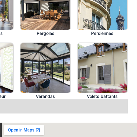
es
Pergolas
Persiennes
eur
Vérandas
Volets battants