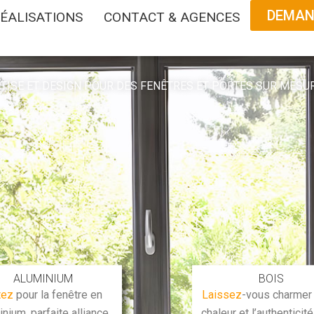
DEMAND
ÉALISATIONS
CONTACT & AGENCES
ERTISE ET DESIGN POUR DES FENÊTRES ET PORTES SUR MESU
ALUMINIUM
BOIS
tez
pour la fenêtre en
Laissez
-vous charmer 
inium, parfaite alliance
chaleur et l’authenticit