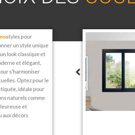
no
styles pour
onner un style unique
un look classique et
oderne et élégant,
pour s’harmoniser
uelles. Optez pour le
stiquée, idéale pour
tons naturels comme
aleureuse et
u aux décors