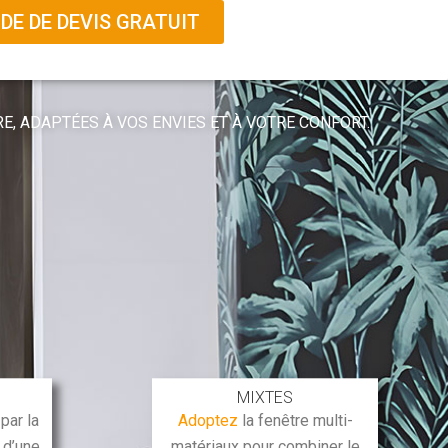
E DE DEVIS GRATUIT
RE, ADAPTÉES À VOS ENVIES ET À VOTRE CONFORT.
MIXTES
par la
Adoptez
la fenêtre multi-
é d’une
matériaux pour combiner le