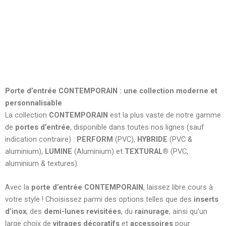
Grâce à un
système breveté exclusif
, les portes d’entrée
GRAPHITE sont
indéformables
, assurant une
stabilité
parfaite face aux variations de température, pour une
longévité et une performance durables.
Porte d’entrée CONTEMPORAIN : une collection moderne et
personnalisable
La collection
CONTEMPORAIN
est la plus vaste de notre gamme
de
portes d’entrée
, disponible dans toutes nos lignes (sauf
indication contraire) :
PERFORM
(PVC),
HYBRIDE
(PVC &
aluminium),
LUMINE
(Aluminium) et
TEXTURAL®
(PVC,
aluminium & textures).
Avec la
porte d’entrée CONTEMPORAIN
, laissez libre cours à
votre style ! Choisissez parmi des options telles que des
inserts
d’inox
, des
demi-lunes revisitées
, du
rainurage
, ainsi qu’un
large choix de
vitrages décoratifs
et
accessoires
pour