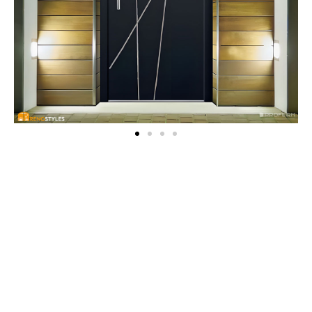
Collection GRAPHITE : design et performance avec la
gamme TEXTURAL®
La
collection GRAPHITE
met en avant la gamme
TEXTURAL®
(PVC, aluminium & textures), offrant des
portes
d’entrée
qui allient
design moderne
,
graphisme élégant
,
qualité supérieure
et
performances thermiques
et
phoniques
optimales. Les panneaux de portes sont conçus
en un seul bloc, garantissant une robustesse et une
esthétique impeccable.