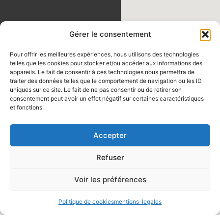
Gérer le consentement
Pour offrir les meilleures expériences, nous utilisons des technologies
telles que les cookies pour stocker et/ou accéder aux informations des
appareils. Le fait de consentir à ces technologies nous permettra de
traiter des données telles que le comportement de navigation ou les ID
uniques sur ce site. Le fait de ne pas consentir ou de retirer son
consentement peut avoir un effet négatif sur certaines caractéristiques
et fonctions.
F
P
T
Y
I
Accepter
Main
a
i
i
o
n
® 2024 JESA
Menu
Refuser
c
n
k
u
s
DEVELOPEMENT,
e
t
t
t
t
tous droits
Voir les préférences
b
e
o
u
a
réservés.
o
r
k
b
g
Politique de cookies
mentions-legales
o
e
e
r