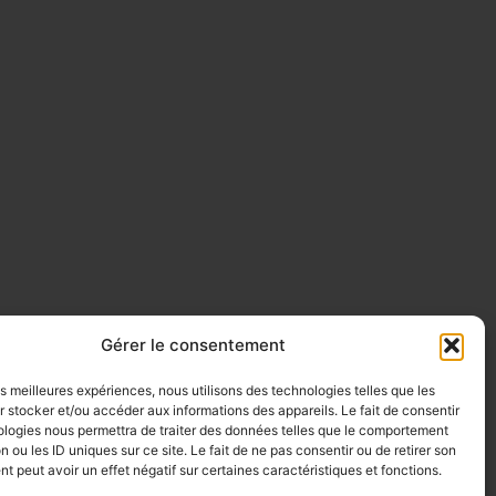
Gérer le consentement
les meilleures expériences, nous utilisons des technologies telles que les
 stocker et/ou accéder aux informations des appareils. Le fait de consentir
ologies nous permettra de traiter des données telles que le comportement
n ou les ID uniques sur ce site. Le fait de ne pas consentir ou de retirer son
 peut avoir un effet négatif sur certaines caractéristiques et fonctions.