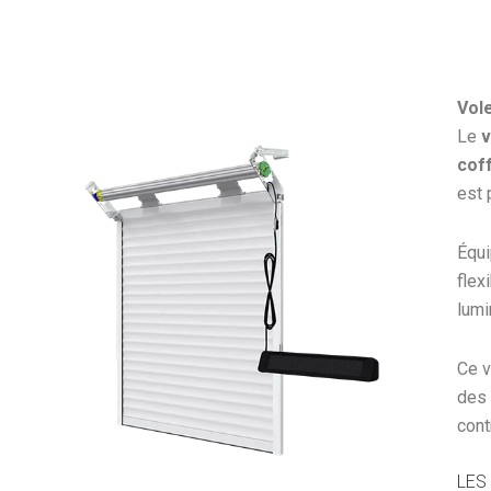
Vol
Le
v
cof
est 
Équi
flex
lumi
Ce v
de
cont
LES