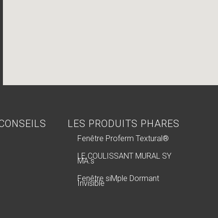
 CONSEILS
LES PRODUITS PHARES
Fenêtre Proferm Textural®
LE COULISSANT MURAL SY
MA.s
Fenêtre siMple Dormant
Invisible