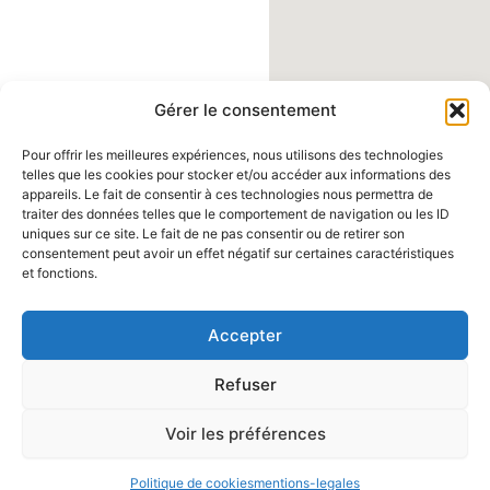
Gérer le consentement
Pour offrir les meilleures expériences, nous utilisons des technologies
telles que les cookies pour stocker et/ou accéder aux informations des
appareils. Le fait de consentir à ces technologies nous permettra de
traiter des données telles que le comportement de navigation ou les ID
uniques sur ce site. Le fait de ne pas consentir ou de retirer son
consentement peut avoir un effet négatif sur certaines caractéristiques
et fonctions.
F
P
T
Y
I
Accepter
Main
a
i
i
o
n
® 2024 JESA
Menu
Refuser
c
n
k
u
s
DEVELOPEMENT,
e
t
t
t
t
tous droits
Voir les préférences
b
e
o
u
a
réservés.
o
r
k
b
g
Politique de cookies
mentions-legales